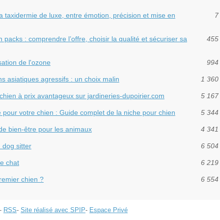
 la taxidermie de luxe, entre émotion, précision et mise en
7
cks : comprendre l’offre, choisir la qualité et sécuriser sa
455 
isation de l'ozone
994 
ons asiatiques agressifs : un choix malin
1 360
chien à prix avantageux sur jardineries-dupoirier.com
5 167
e pour votre chien : Guide complet de la niche pour chien
5 344
 de bien-être pour les animaux
4 341
 dog sitter
6 504
de chat
6 219
remier chien ?
6 554
-
RSS
-
Site réalisé avec SPIP
-
Espace Privé