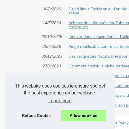
06/8/2026
David Illouz Taxidermie : l’art de
scène
14/5/2026
Acheter des abonnés YouTube en pa
croissance
08/10/2025
Innover dans le soin équin : l'util
28/7/2025
Piège réutilisable contre les frel
08/12/2023
Des croquettes Natura Diet pour 
27/2/2023
Comment choisir la niche parfait
04/2/2023
L'animalerie à Bayonne : un lieu
31/10/2022
Tout savoir sur ce que fait un bon
This website uses cookies to ensure you get
the best experience on our website.
22/9/2022
Comment en finir avec les poils 
Learn more
17/8/2022
Comment choisir au mieux son p
Refuse Cookie
Allow cookies
© 2026
Chien-market.com
-
Voir nos publications
-
Cookies Policy