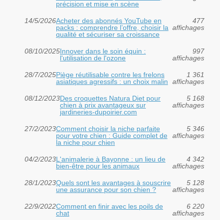
précision et mise en scène
14/5/2026
Acheter des abonnés YouTube en
477
packs : comprendre l’offre, choisir la
affichages
qualité et sécuriser sa croissance
08/10/2025
Innover dans le soin équin :
997
l'utilisation de l'ozone
affichages
28/7/2025
Piège réutilisable contre les frelons
1 361
asiatiques agressifs : un choix malin
affichages
08/12/2023
Des croquettes Natura Diet pour
5 168
chien à prix avantageux sur
affichages
jardineries-dupoirier.com
27/2/2023
Comment choisir la niche parfaite
5 346
pour votre chien : Guide complet de
affichages
la niche pour chien
04/2/2023
L'animalerie à Bayonne : un lieu de
4 342
bien-être pour les animaux
affichages
28/1/2023
Quels sont les avantages à souscrire
5 128
une assurance pour son chien ?
affichages
22/9/2022
Comment en finir avec les poils de
6 220
chat
affichages